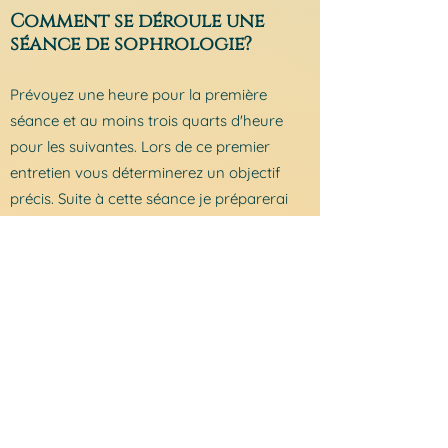
Comment se déroule une
séanc
e de sophrologie?
Prévoyez une heure pour la p
remière
séance et au moins trois quarts d'heure
pour les suivantes. Lors de ce premier
entretien vous déterminerez un objectif
précis. Suite à cette séance je préparerai
alors un programme sur mesure sur un
cycle de quelques séances dont nous
déterminerons la fréquence ensemble.
Les séances se déroulent toujours de la
manière suivante:
- Un temps d'échange sur le vécu de la
semaine passée et l'entraînement.
- Un temps de pratique alliant des exercices