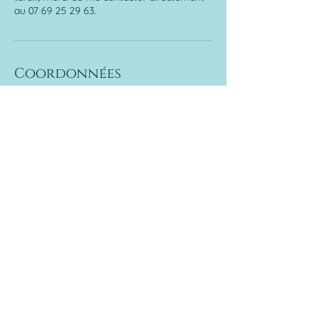
au 07 69 25 29 63.
Coordonnées
35 Rue Ambroise Croizat, Belfort, France
07 69 25 29 63
contact@coralie-hypnose-sophro.fr
Coralie Prost-Dame
Sophrologue Hypnothérapeute
E-mail:
contact@coralie-hypnose-sophro.fr
Téléphone:
07 69 25 29 63
35 rue Ambroise Croizat, 90000 Belfort