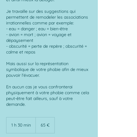
Je travaille sur des suggestions qui
permettent de remodeler les associations
irrationnelles comme par exemple:
- eau = danger ; eau = bien-être
- avion = mort ; avion = voyage et
dépaysement
- obscurité = perte de repère ; obscurité =
calme et repos
Mais aussi sur la représentation
symbolique de votre phobie afin de mieux
pouvoir l'évacuer.
En aucun cas je vous confronterai
physiquement à votre phobie comme cela
peut-être fait ailleurs, sauf à votre
65
euros
1 h 30 min
1
65 €
3
0