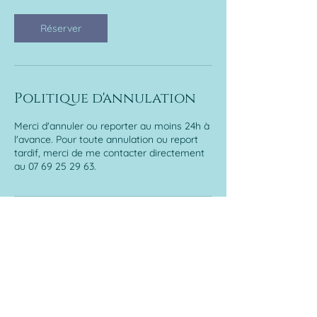
m
i
Réserver
n
Politique d'annulation
Merci d'annuler ou reporter au moins 24h à
l'avance. Pour toute annulation ou report
tardif, merci de me contacter directement
au 07 69 25 29 63.
Coordonnées
35 Rue Ambroise Croizat, Belfort, France
07 69 25 29 63
contact@coralie-hypnose-sophro.fr