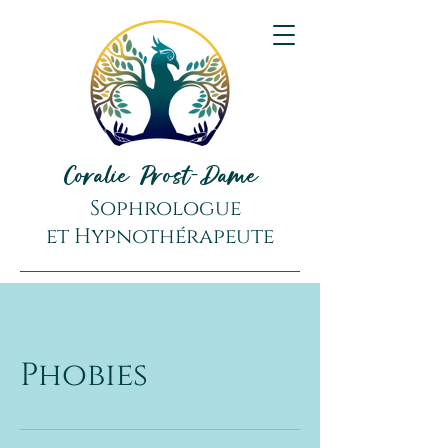
Coralie Prost-Dame
Sophrologue
et
Hypnothérapeute
Phobies